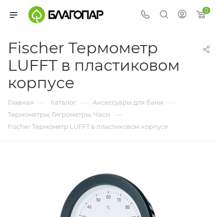
0
Fischer Термометр
LUFFT в пластиковом
корпусе
—
—
—
Главная
Каталог
Аксессуары для бани
—
Термометры, Гигрометры, Часы
Fischer Термометр LUFFT в пластиковом корпусе