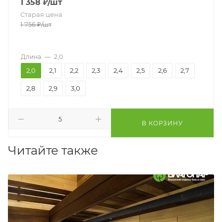
1 358
₽
/шт
Старая цена
1 756
₽
/шт
Длина
—
2,0
2,0
2,1
2,2
2,3
2,4
2,5
2,6
2,7
2,8
2,9
3,0
В КОРЗИНУ
Читайте также