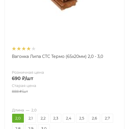
Вагонка Липа СТС Термо (65х20мм) 2,0 - 3,0
Розничная цена
690
₽
/шт
Старая цена
888
₽
/шт
Длина
—
2,0
2,0
2,1
2,2
2,3
2,4
2,5
2,6
2,7
2,8
2,9
3,0