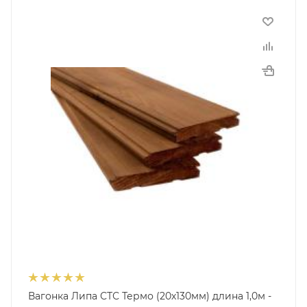
Вагонка Липа СТС Термо (20х130мм) длина 1,0м -