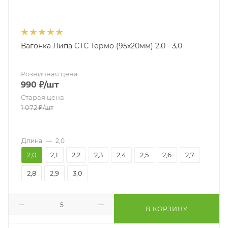
Вагонка Липа СТС Термо (95х20мм) 2,0 - 3,0
Розничная цена
990
₽
/шт
Старая цена
1 072
₽
/шт
Длина
—
2,0
2,0
2,1
2,2
2,3
2,4
2,5
2,6
2,7
2,8
2,9
3,0
В КОРЗИНУ