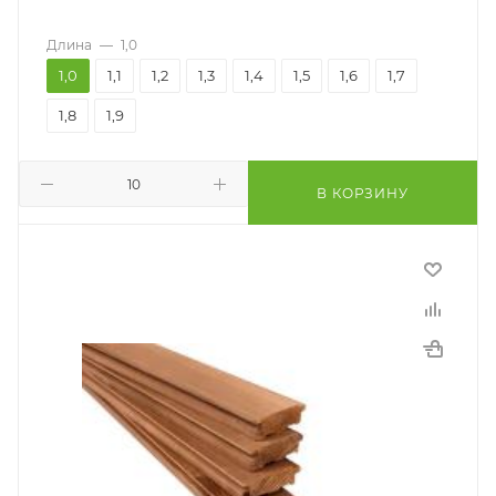
Длина
—
1,0
1,0
1,1
1,2
1,3
1,4
1,5
1,6
1,7
1,8
1,9
В КОРЗИНУ