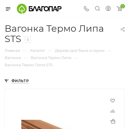
0
Вагонка Термо Липа
STS
5
—
—
—
Главная
Каталог
Дерево для бани и сауны
—
—
Вагонка
Вагонка Термо Липа
Вагонка Термо Липа STS
ФИЛЬТР