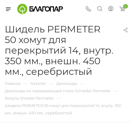
0
Шидель PERMETER
50 хомут для
перекрытий 14, внутр.
350 мм., внешн. 450
мм., серебристый
—
—
—
Главная
Каталог
Дымоходы
—
Дымоходы из нержавеющей стали Schiedel Permeter
—
Хомуты Shiedel Permeter
Шидель PERMETER 50 хомут для перекрытий 14, внутр. 350
мм., внешн. 450 мм., серебристый