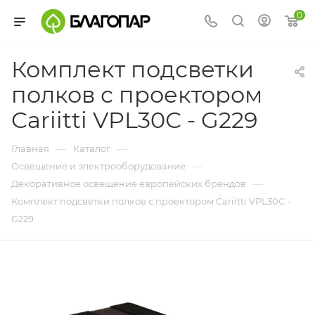
0
Комплект подсветки
полков с проектором
Cariitti VPL30С - G229
—
—
Главная
Каталог
—
Освещение и электрооборудование
—
Декоративное освещение европейских брендов
Комплект подсветки полков с проектором Cariitti VPL30С -
G229