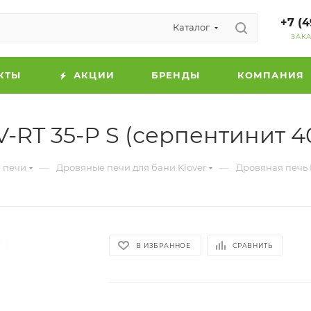
+7 (4
Каталог
ЗАК
КТЫ
АКЦИИ
БРЕНДЫ
КОМПАНИЯ
V-RT 35-Р S (серпентинит 4
—
—
 печи
Дровяные печи для бани Klover
Дровяная печь K
В ИЗБРАННОЕ
СРАВНИТЬ