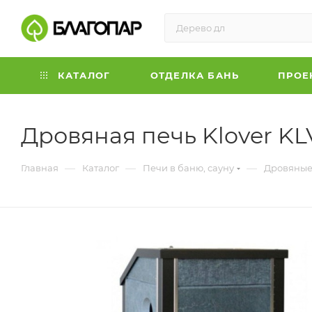
КАТАЛОГ
ОТДЕЛКА БАНЬ
ПРОЕ
Дровяная печь Klover KL
—
—
—
Главная
Каталог
Печи в баню, сауну
Дровяные