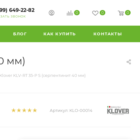
99) 649-22-82
0
0
0
АЗАТЬ ЗВОНОК
БЛОГ
КАК КУПИТЬ
КОНТАКТЫ
0 мм)
lover KLV-RT 35-Р S (серпентинит 40 мм)
Артикул:
KLO-00014