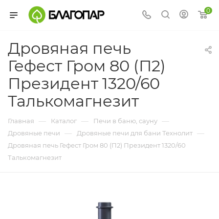
0
Дровяная печь
Гефест Гром 80 (П2)
Президент 1320/60
Талькомагнезит
—
—
—
Главная
Каталог
Печи в баню, сауну
—
—
Дровяные печи
Дровяные печи для бани Технолит
Дровяная печь Гефест Гром 80 (П2) Президент 1320/60
Талькомагнезит