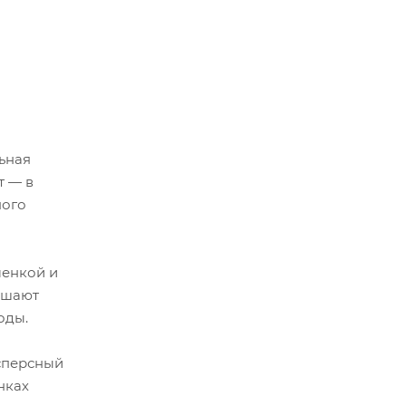
ьная
т — в
ного
менкой и
ышают
оды.
исперсный
нках