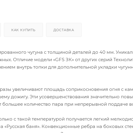
КАК КУПИТЬ
ДОСТАВКА
ированного чугуна с толщиной деталей до 40 мм. Уникал
ных. Отличие модели «GFS ЗК» от других серий Техноли
ением внутрь топки для дополнительной укладки чугун
разы увеличивают площадь соприкосновения огня с ка
чшему дожигу. Эти усовершенствования значительно пов
 большее количество пара при непрерывной поддаче в
только с такой температурой получается легкий мелкод
ма «Русская баня». Конвекционные ребра на боковых сте