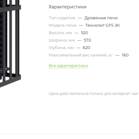
Характеристики
Тип изделия
—
Дровяные печи
Модель печи
—
Технолит GFS ЗК
Высота, мм
—
520
Ширина, мм
—
570
Глубина, мм
—
620
Максимальный вес камней, кг
—
160
Все характеристики
Цена действительна только для интернет-маг