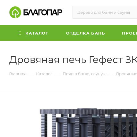
КАТАЛОГ
ОТДЕЛКА БАНЬ
ПРОЕ
Дровяная печь Гефест ЗК 
—
—
—
Главная
Каталог
Печи в баню, сауну
Дровяные