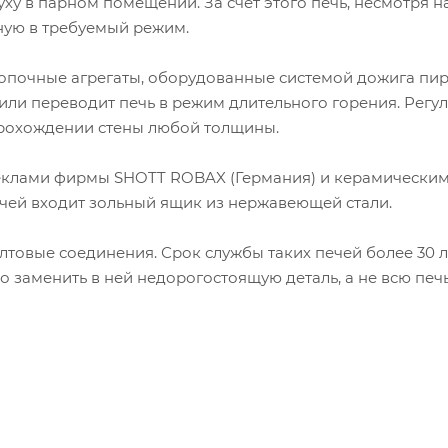
ху в парном помещении. За счет этого печь, несмотря н
ную в требуемый режим.
топочные агрегаты, оборудованные системой дожига пи
 или переводит печь в режим длительного горения. Регу
прохождении стены любой толщины.
еклами фирмы SHOTT ROBAX (Германия) и керамически
ечей входит зольный ящик из нержавеющей стали.
товые соединения. Срок службы таких печей более 30 ле
о заменить в ней недорогостоящую деталь, а не всю печь