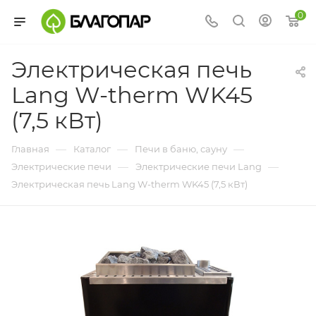
0
Электрическая печь
Lang W-therm WK45
(7,5 кВт)
—
—
—
Главная
Каталог
Печи в баню, сауну
—
—
Электрические печи
Электрические печи Lang
Электрическая печь Lang W-therm WK45 (7,5 кВт)