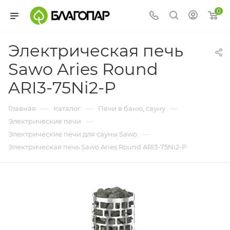
0
Электрическая печь
Sawo Aries Round
ARI3-75Ni2-P
—
—
—
Главная
Каталог
Печи в баню, сауну
—
Электрические печи
—
Электрические печи для сауны Sawo
Электрическая печь Sawo Aries Round ARI3-75Ni2-P