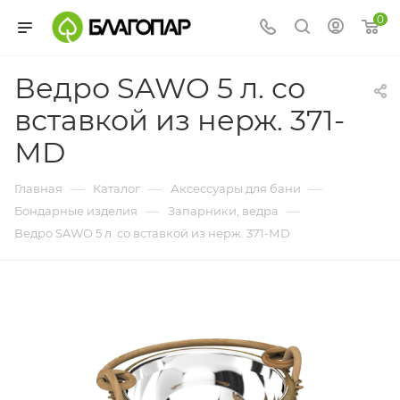
0
Ведро SAWO 5 л. со
вставкой из нерж. 371-
МD
—
—
—
Главная
Каталог
Аксессуары для бани
—
—
Бондарные изделия
Запарники, ведра
Ведро SAWO 5 л. со вставкой из нерж. 371-МD