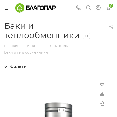
0
Баки и
теплообменники
19
—
—
—
Главная
Каталог
Дымоходы
Баки и теплообменники
ФИЛЬТР