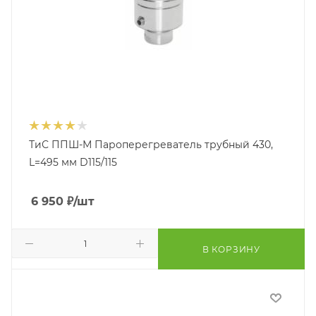
ТиС ППШ-М Пароперегреватель трубный 430,
L=495 мм D115/115
6 950
₽
/шт
В КОРЗИНУ