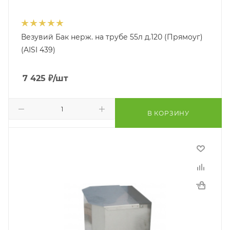
Везувий Бак нерж. на трубе 55л д.120 (Прямоуг)
(AISI 439)
7 425
₽
/шт
В КОРЗИНУ