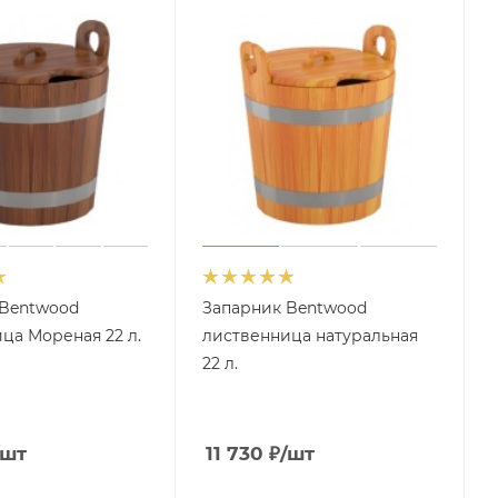
 Bentwood
Запарник Bentwood
ца Мореная 22 л.
лиственница натуральная
22 л.
/шт
11 730
₽
/шт