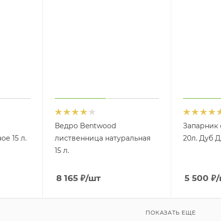
Ведро Bentwood
Запарник 
е 15 л.
лиственница натуральная
20л. Дуб 
15 л.
8 165
₽
/шт
5 500
₽
/
ПОКАЗАТЬ ЕЩЕ