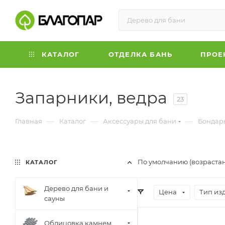
КАТАЛОГ
ОТДЕЛКА БАНЬ
ПРОЕ
Запарники, ведра
23
—
—
—
Главная
Каталог
Аксессуары для бани
Бондар
По умолчанию (возраста
КАТАЛОГ
Дерево для бани и
Цена
Тип из
сауны
Облицовка камнем