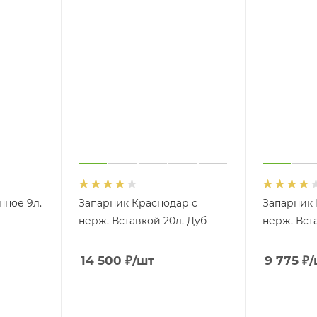
Ведро Bentwood
лиственница натуральная 12
Запарник с нерж
12 л.
л.
16л. Дуб ДЛТ-16
6 400
₽
4 500
₽
РЗИНУ
В КОРЗИНУ
нное 9л.
Запарник Краснодар с
Запарник 
нерж. Вставкой 20л. Дуб
нерж. Вста
14 500
₽
/шт
9 775
₽
/