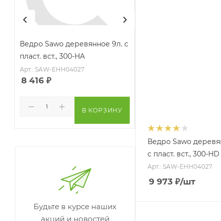
Ведро Sawo деревянное 9л. с
Ведро Bentwood
пласт. вст., 300-HA
лиственница мореное 
Арт.: SAW-EHH04027
8 416
₽
6 400
₽
В КОРЗИНУ
В КО
Ведро Sawo деревя
с пласт. вст., 300-HD
Арт.: SAW-EHH04027
9 973
₽
/шт
Будьте в курсе наших
акций и новостей