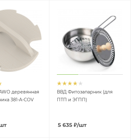
AWO деревянная
ВВД Фитозапарник (для
ника 381-A-COV
ПТП и ЭГПП)
шт
5 635
₽
/шт