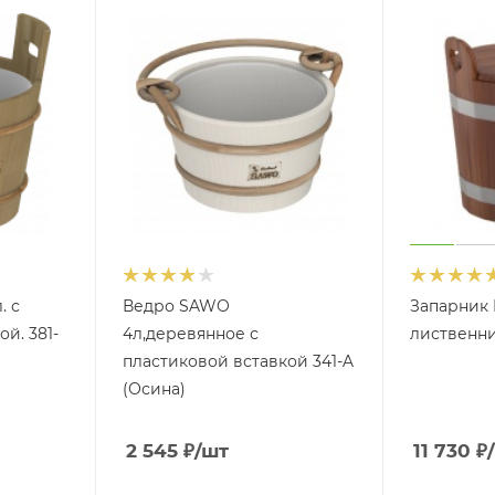
. с
Ведро SAWO
Запарник
й. 381-
4л,деревянное с
лиственни
пластиковой вставкой 341-A
(Осина)
2 545
₽
/шт
11 730
₽