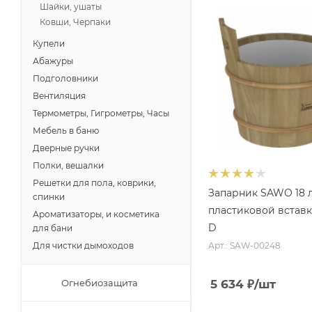
Шайки, ушаты
Ковши, Черпаки
Купели
Абажуры
Подголовники
Вентиляция
Термометры, Гигрометры, Часы
Мебель в баню
Дверные ручки
Полки, вешалки
Решетки для пола, коврики,
Запарник SAWO 18 л
спинки
пластиковой вставко
Ароматизаторы, и косметика
D
для бани
Арт.: SAW-00248
Для чистки дымоходов
5 634
₽
/шт
Огнебиозащита