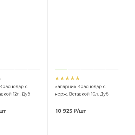
. Вставкой
Запарник с нерж. Вставкой
20л. Дуб ДЛТ-43
5 500
₽
В КОРЗИНУ
В КОРЗИНУ
Краснодар с
Запарник Краснодар с
вкой 12л. Дуб
нерж. Вставкой 16л. Дуб
шт
10 925
₽
/шт