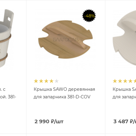
. с
Крышка SAWO деревянная
Крышка S
й. 381-
для запарника 381-D-COV
для запар
2 990
₽
/шт
3 487
₽
/