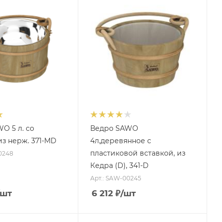
O 5 л. со
Ведро SAWO
из нерж. 371-МD
4л,деревянное с
пластиковой вставкой, из
0248
Кедра (D), 341-D
Арт.: SAW-00245
/шт
6 212
₽
/шт