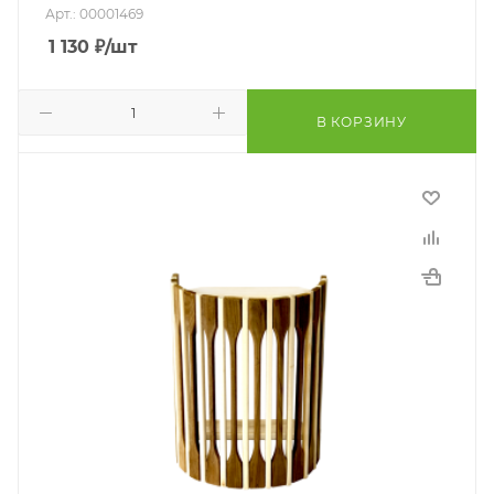
Арт.: 00001469
1 130
₽
/шт
В КОРЗИНУ