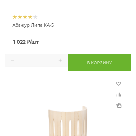
Абажур Липа КА-5
1 022
₽
/шт
В КОРЗИНУ