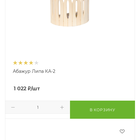
Абажур Липа КА-2
1 022
₽
/шт
В КОРЗИНУ