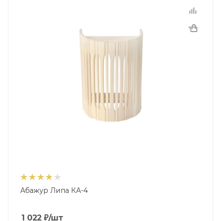
Абажур Липа КА-4
1 022
₽
/шт