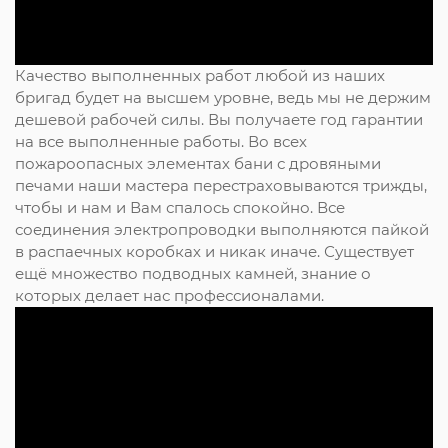
Качество выполненных работ любой из наших
бригад будет на высшем уровне, ведь мы не держим
дешевой рабочей силы. Вы получаете год гарантии
на все выполненные работы. Во всех
пожароопасных элементах бани с дровяными
печами наши мастера перестраховываются трижды,
чтобы и нам и Вам спалось спокойно. Все
соединения электропроводки выполняются пайкой
в распаечных коробках и никак иначе. Существует
ещё множество подводных камней, знание о
которых делает нас профессионалами.