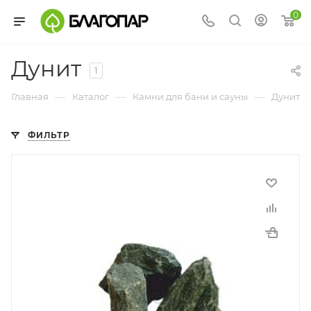
0
Дунит
1
—
—
—
Главная
Каталог
Камни для бани и сауны
Дунит
ФИЛЬТР