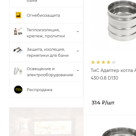
бани
Огнебиозащита
Теплоизоляция,
крепеж, пропитки
Защита, изоляция,
герметики для бани
Освещение и
ТиС Адаптер котла
электрооборудование
430-0.8 D130
Распродажа
314
₽
/шт