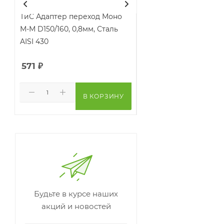
ТиС Адаптер переход Моно
ТиС Адаптер переход
М-М D150/160, 0,8мм, Сталь
М-М D120/130, 0,8мм, 
AISI 430
AISI 430
571
₽
363
₽
В КОРЗИНУ
В КО
Будьте в курсе наших
акций и новостей