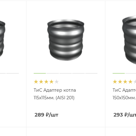
ТиС Адаптер котла
ТиС Адапт
115х115мм. (AISI 201)
150х150мм. 
289
₽
/шт
293
₽
/ш