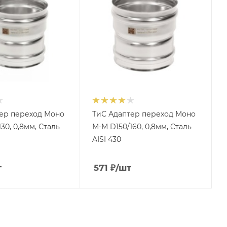
ер переход Моно
ТиС Адаптер переход Моно
30, 0,8мм, Сталь
М-М D150/160, 0,8мм, Сталь
AISI 430
т
571
₽
/шт