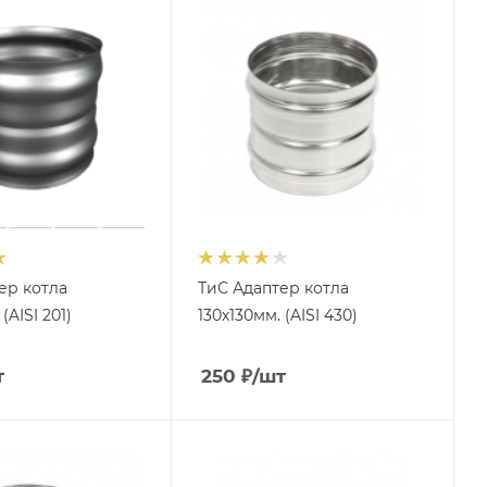
ер котла
ТиС Адаптер котла
(AISI 201)
130х130мм. (AISI 430)
т
250
₽
/шт