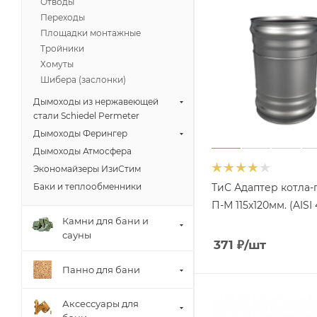
Отводы
Переходы
Площадки монтажные
Тройники
Хомуты
Шибера (заслонки)
Дымоходы из нержавеющей
стали Schiedel Permeter
Дымоходы Ферингер
Дымоходы Атмосфера
Экономайзеры ИзиСтим
ТиС Адаптер котла-
Баки и теплообменники
П-М 115х120мм. (AISI 
Камни для бани и
сауны
371
₽
/шт
Панно для бани
Аксессуары для