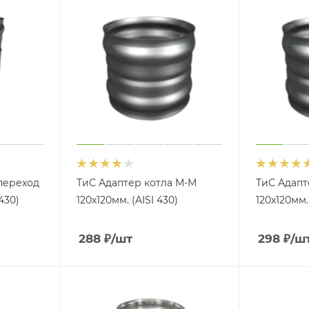
переход
ТиС Адаптер котла М-М
ТиС Адапт
430)
120х120мм. (AISI 430)
120х120мм. 
288
₽
/шт
298
₽
/ш