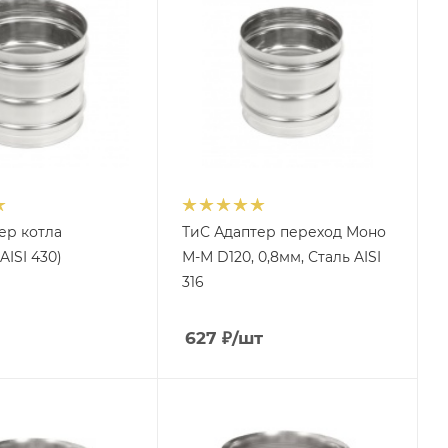
ер котла
ТиС Адаптер переход Моно
AISI 430)
М-М D120, 0,8мм, Сталь AISI
316
627
₽
/шт