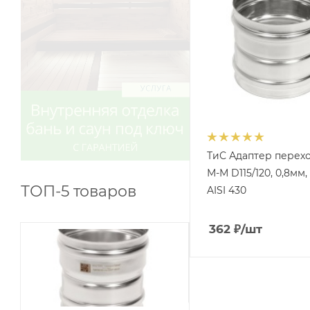
ТиС Адаптер перех
М-М D115/120, 0,8мм,
ТОП-5 товаров
AISI 430
362
₽
/шт