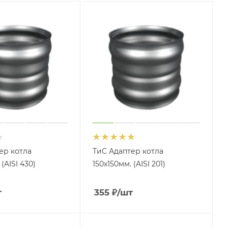
ер котла
ТиС Адаптер котла
(AISI 430)
150х150мм. (AISI 201)
т
355
₽
/шт