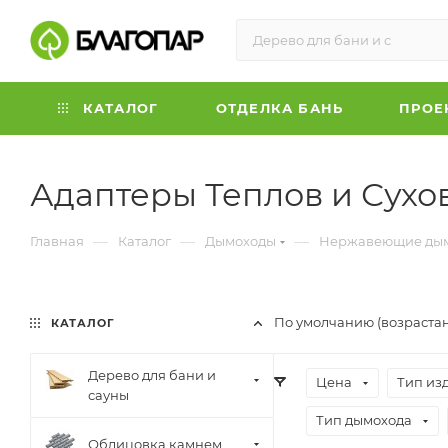
КАТАЛОГ
ОТДЕЛКА БАНЬ
ПРОЕ
Адаптеры Теплов и Сухо
—
—
—
Главная
Каталог
Дымоходы
Нержавеющие дымо
По умолчанию (возраста
КАТАЛОГ
Дерево для бани и
Цена
Тип из
сауны
Тип дымохода
Облицовка камнем