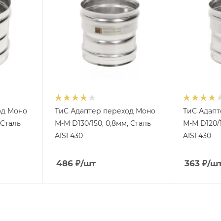
од Моно
ТиС Адаптер переход Моно
ТиС Адапт
 Сталь
М-М D130/150, 0,8мм, Сталь
М-М D120/1
AISI 430
AISI 430
486
₽
/шт
363
₽
/ш