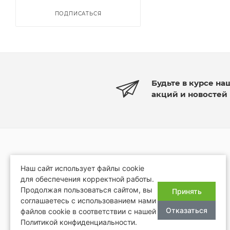
ПОДПИСАТЬСЯ
Будьте в курсе на
акций и новостей
КАТАЛОГ
ОТДЕЛКА БАНЬ И САУН
Наш сайт использует файлы cookie
для обеспечения корректной работы.
Дерево для бани и сауны
ПРОЕКТЫ
Продолжая пользоваться сайтом, вы
Принять
Облицовка камнем
соглашаетесь с использованием нами
АКЦИИ
Отказаться
Двери, окна в баню
файлов cookie в соответствии с нашей
Политикой конфиденциальности.
БРЕНДЫ
Печи в баню, сауну