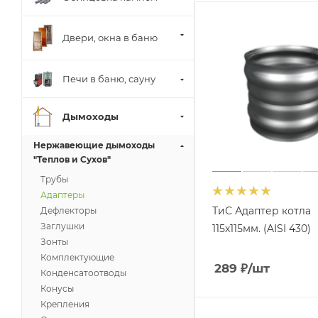
Двери, окна в баню
Печи в баню, сауну
Дымоходы
Нержавеющие дымоходы
"Теплов и Сухов"
Трубы
Адаптеры
ТиС Адаптер котла
Дефлекторы
Заглушки
115х115мм. (AISI 430)
Зонты
Комплектующие
289
₽
/шт
Конденсатоотводы
Конусы
Крепления