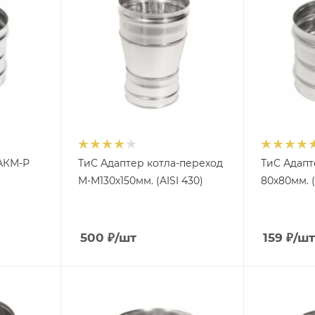
 АКМ-Р
ТиС Адаптер котла-переход
ТиС Адапт
М-М130х150мм. (AISI 430)
80х80мм. (
500
₽
/шт
159
₽
/шт