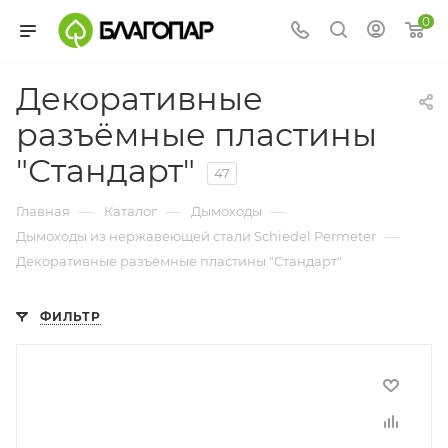
0
Декоративные
разъёмные пластины
"Стандарт"
47
—
—
—
Главная
Каталог
Дымоходы
—
Дымоходы из нержавеющей стали Schiedel Permeter
Декоративные разъёмные пластины "Стандарт"
ФИЛЬТР