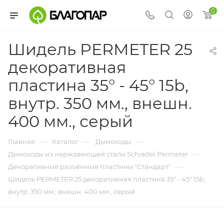
0
Шидель PERMETER 25
декоративная
пластина 35° - 45° 15b,
внутр. 350 мм., внешн.
400 мм., серый
—
—
—
Главная
Каталог
Дымоходы
—
Дымоходы из нержавеющей стали Schiedel Permeter
—
Декоративные разъёмные пластины "Стандарт"
Шидель PERMETER 25 декоративная пластина 35° - 45° 15b,
внутр. 350 мм., внешн. 400 мм., серый