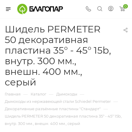
0
Шидель PERMETER
50 декоративная
пластина 35° - 45° 15b,
внутр. 300 мм.,
внешн. 400 мм.,
серый
—
—
—
Главная
Каталог
Дымоходы
—
Дымоходы из нержавеющей стали Schiedel Permeter
—
Декоративные разъёмные пластины "Стандарт"
Шидель PERMETER 50 декоративная пластина 35° - 45° 15b,
внутр. 300 мм., внешн. 400 мм., серый