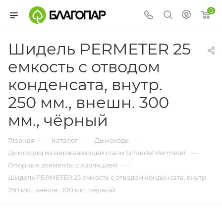
0
Шидель PERMETER 25
емкость с отводом
конденсата, внутр.
250 мм., внешн. 300
мм., чёрный
—
—
—
Главная
Каталог
Дымоходы
—
Дымоходы из нержавеющей стали Schiedel Permeter
—
Опорные элементы с изоляцией
Шидель PERMETER 25 емкость с отводом конденсата, внутр.
250 мм., внешн. 300 мм., чёрный