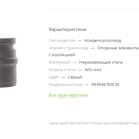
Характеристики
Тип изделия
—
Конденсатоотвод
Элемент дымохода
—
Опорные элементы
с изоляцией
Материал
—
Нержавеющая сталь
Марка стали
—
AISI 444
Цвет
—
Серый
Модельный ряд
—
PERMETER 25
Все характеристики
Цена действительна только для интернет-маг