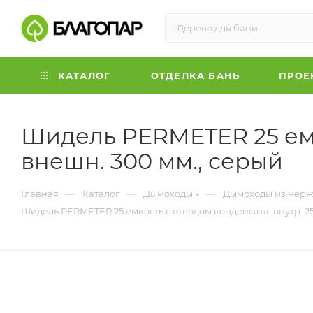
КАТАЛОГ
ОТДЕЛКА БАНЬ
ПРОЕ
Шидель PERMETER 25 емко
внешн. 300 мм., серый
—
—
—
Главная
Каталог
Дымоходы
Дымоходы из нерж
Шидель PERMETER 25 емкость с отводом конденсата, внутр. 25