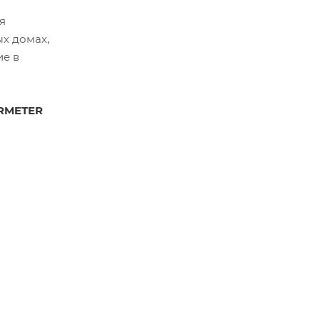
я
ых домах,
ие в
RMETER