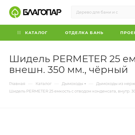
КАТАЛОГ
ОТДЕЛКА БАНЬ
ПРОЕ
Шидель PERMETER 25 емко
внешн. 350 мм., чёрный
—
—
—
Главная
Каталог
Дымоходы
Дымоходы из нерж
Шидель PERMETER 25 емкость с отводом конденсата, внутр. 30