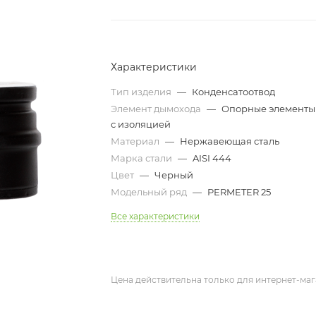
Характеристики
Тип изделия
—
Конденсатоотвод
Элемент дымохода
—
Опорные элементы
с изоляцией
Материал
—
Нержавеющая сталь
Марка стали
—
AISI 444
Цвет
—
Черный
Модельный ряд
—
PERMETER 25
Все характеристики
Цена действительна только для интернет-маг