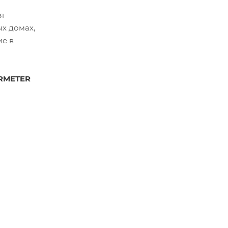
я
ых домах,
ие в
RMETER