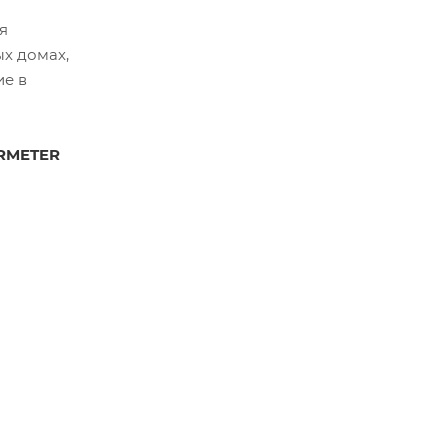
я
ых домах,
ие в
RMETER