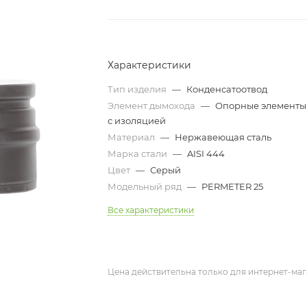
Характеристики
Тип изделия
—
Конденсатоотвод
Элемент дымохода
—
Опорные элементы
с изоляцией
Материал
—
Нержавеющая сталь
Марка стали
—
AISI 444
Цвет
—
Серый
Модельный ряд
—
PERMETER 25
Все характеристики
Цена действительна только для интернет-маг