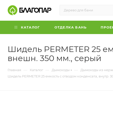
КАТАЛОГ
ОТДЕЛКА БАНЬ
ПРОЕ
Шидель PERMETER 25 емко
внешн. 350 мм., серый
—
—
—
Главная
Каталог
Дымоходы
Дымоходы из нерж
Шидель PERMETER 25 емкость с отводом конденсата, внутр. 30