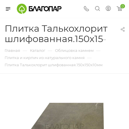
0
Плитка Талькохлорит
шлифованная.150х150х10мм
—
—
—
Главная
Каталог
Облицовка камнем
—
Плитка и кирпич из натурального камня
Плитка Талькохлорит шлифованная.150х150х10мм