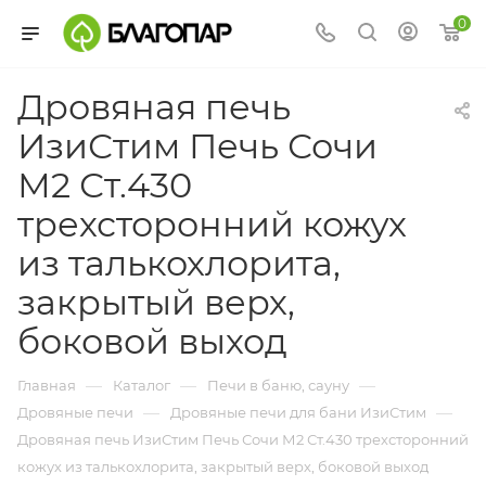
0
Дровяная печь
ИзиСтим Печь Сочи
М2 Ст.430
трехсторонний кожух
из талькохлорита,
закрытый верх,
боковой выход
—
—
—
Главная
Каталог
Печи в баню, сауну
—
—
Дровяные печи
Дровяные печи для бани ИзиСтим
Дровяная печь ИзиСтим Печь Сочи М2 Ст.430 трехсторонний
кожух из талькохлорита, закрытый верх, боковой выход