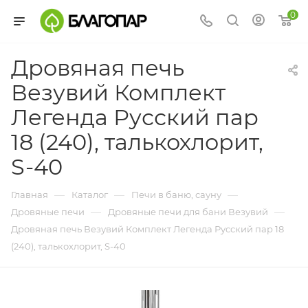
0
Дровяная печь
Везувий Комплект
Легенда Русский пар
18 (240), талькохлорит,
S-40
—
—
—
Главная
Каталог
Печи в баню, сауну
—
—
Дровяные печи
Дровяные печи для бани Везувий
Дровяная печь Везувий Комплект Легенда Русский пар 18
(240), талькохлорит, S-40