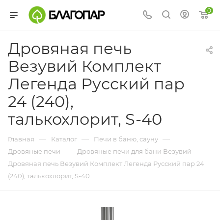
0
Дровяная печь
Везувий Комплект
Легенда Русский пар
24 (240),
талькохлорит, S-40
—
—
—
Главная
Каталог
Печи в баню, сауну
—
—
Дровяные печи
Дровяные печи для бани Везувий
Дровяная печь Везувий Комплект Легенда Русский пар 24
(240), талькохлорит, S-40