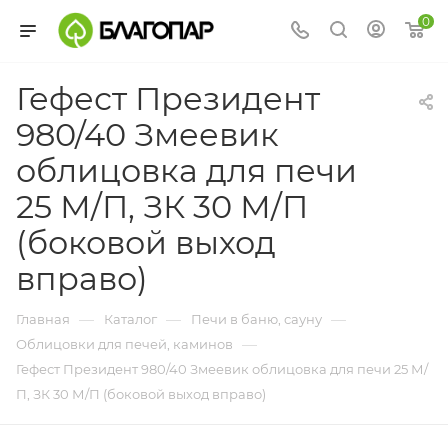
0
Гефест Президент
980/40 Змеевик
облицовка для печи
25 М/П, ЗК 30 М/П
(боковой выход
вправо)
—
—
—
Главная
Каталог
Печи в баню, сауну
—
Облицовки для печей, каминов
Гефест Президент 980/40 Змеевик облицовка для печи 25 М/
П, ЗК 30 М/П (боковой выход вправо)