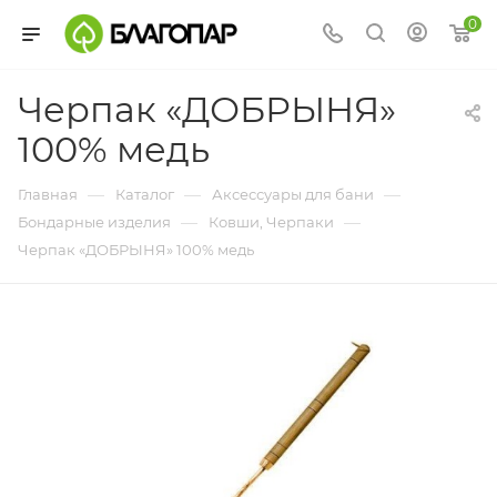
0
Черпак «ДОБРЫНЯ»
100% медь
—
—
—
Главная
Каталог
Аксессуары для бани
—
—
Бондарные изделия
Ковши, Черпаки
Черпак «ДОБРЫНЯ» 100% медь