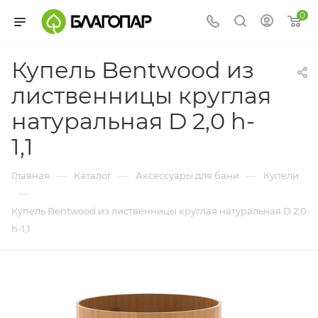
0
Купель Bentwood из
лиственницы круглая
натуральная D 2,0 h-
1,1
—
—
—
Главная
Каталог
Аксессуары для бани
Купели
—
Купель Bentwood из лиственницы круглая натуральная D 2,0
h-1,1