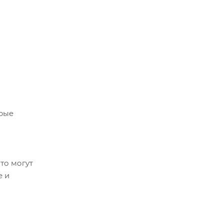
орые
то могут
е и