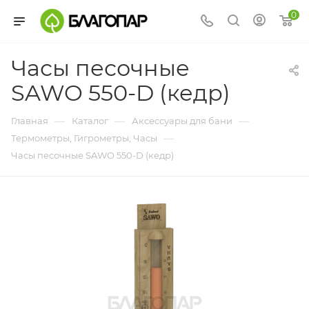
0
Часы песочные
SAWO 550-D (кедр)
—
—
—
Главная
Каталог
Аксессуары для бани
—
Термометры, Гигрометры, Часы
Часы песочные SAWO 550-D (кедр)