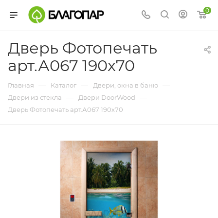
0
Дверь Фотопечать
арт.А067 190х70
—
—
—
Главная
Каталог
Двери, окна в баню
—
—
Двери из стекла
Двери DoorWood
Дверь Фотопечать арт.А067 190х70