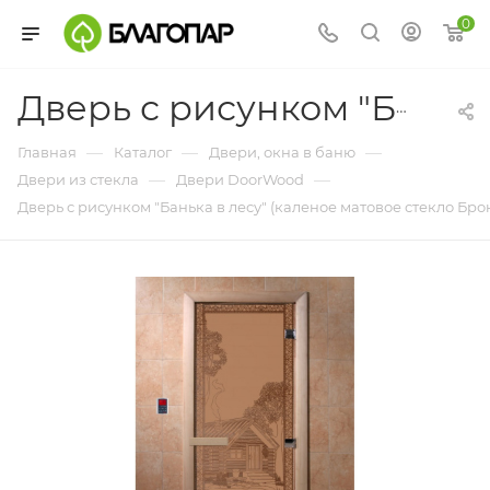
0
Дверь с рисунком "Банька в лесу" (каленое матовое стекло Бронза, 8мм, 1700х700 мм)
—
—
—
Главная
Каталог
Двери, окна в баню
—
—
Двери из стекла
Двери DoorWood
Дверь с рисунком "Банька в лесу" (каленое матовое стекло Бро