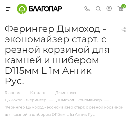
0
Ферингер Дымоход -
экономайзер старт. с
резной корзиной для
камней и шибером
D115мм L 1м Антик
Рус.
—
—
—
Главная
Каталог
Дымоходы
—
—
Дымоходы Ферингер
Дымоход Экономайзер
Ферингер Дымоход - экономайзер старт. с резной корзиной
для камней и шибером D115мм L 1м Антик Рус.