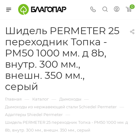
0
Шидель PERMETER 25
переходник Топка -
PM50 1000 мм. д 8b,
внутр. 300 мм.,
внешн. 350 мм.,
серый
—
—
—
Главная
Каталог
Дымоходы
—
Дымоходы из нержавеющей стали Schiedel Permeter
—
Адаптеры Shiedel Permeter
Шидель PERMETER 25 переходник Топка - PM50 1000 мм. д
8b, внутр. 300 мм., внешн. 350 мм., серый