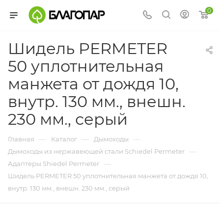
0
Шидель PERMETER
50 уплотнительная
манжета от дождя 10,
внутр. 130 мм., внешн.
230 мм., серый
—
—
—
Главная
Каталог
Дымоходы
—
Дымоходы из нержавеющей стали Schiedel Permeter
—
Адаптеры Shiedel Permeter
Шидель PERMETER 50 уплотнительная манжета от дождя 10,
внутр. 130 мм., внешн. 230 мм., серый