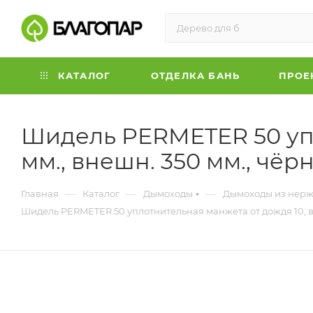
КАТАЛОГ
ОТДЕЛКА БАНЬ
ПРОЕ
Шидель PERMETER 50 упл
мм., внешн. 350 мм., чёр
—
—
—
Главная
Каталог
Дымоходы
Дымоходы из нерж
Шидель PERMETER 50 уплотнительная манжета от дождя 10, вн