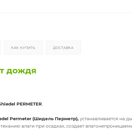
КАК КУПИТЬ
ДОСТАВКА
от дождя
hiedel PERMETER
.
edel Permeter (Шидель Перметр),
устанавливается на 
ротеканию влаги при осадках, создает влагонепроницаем