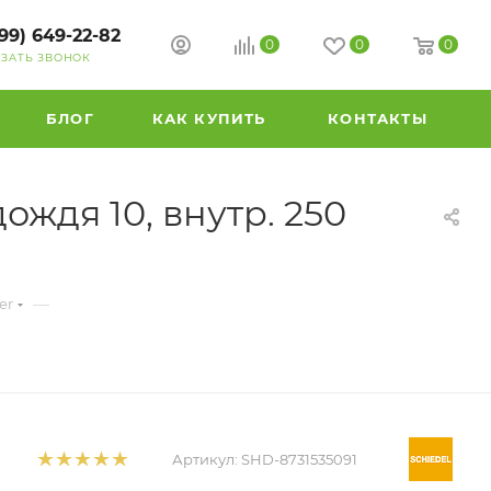
99) 649-22-82
0
0
0
АЗАТЬ ЗВОНОК
БЛОГ
КАК КУПИТЬ
КОНТАКТЫ
ждя 10, внутр. 250
—
er
Артикул:
SHD-8731535091