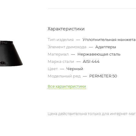
Характеристики
Тип изделия
—
Уплотнительная манжета
Элемент дымохода
—
Адаптеры
Материал
—
Нержавеющая сталь
Марка стали
—
AISI 444
Цвет
—
Черный
Модельный ряд
—
PERMETER 50
Все характеристики
Цена действительна только для интернет-маг