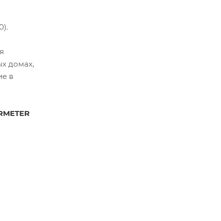
).
я
ых домах,
ие в
RMETER