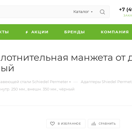
+7 (4
Каталог
ЗАК
КТЫ
АКЦИИ
БРЕНДЫ
КОМПАНИЯ
отнительная манжета от до
ный
—
авеющей стали Schiedel Permeter
Адаптеры Shiedel Permet
утр. 250 мм., внешн. 350 мм., чёрный
В ИЗБРАННОЕ
СРАВНИТЬ