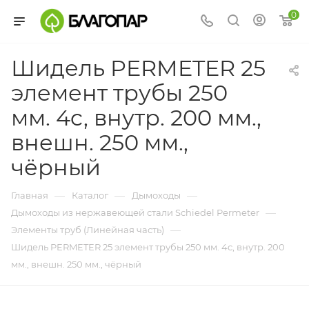
0
Шидель PERMETER 25
элемент трубы 250
мм. 4c, внутр. 200 мм.,
внешн. 250 мм.,
чёрный
—
—
—
Главная
Каталог
Дымоходы
—
Дымоходы из нержавеющей стали Schiedel Permeter
—
Элементы труб (Линейная часть)
Шидель PERMETER 25 элемент трубы 250 мм. 4c, внутр. 200
мм., внешн. 250 мм., чёрный