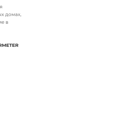
я
ых домах,
ие в
RMETER