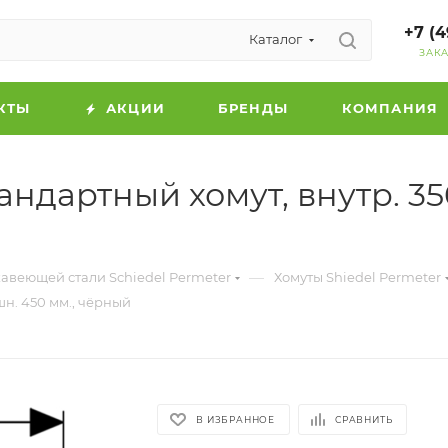
+7 (4
Каталог
ЗАК
КТЫ
АКЦИИ
БРЕНДЫ
КОМПАНИЯ
дартный хомут, внутр. 350
—
авеющей стали Schiedel Permeter
Хомуты Shiedel Permeter
шн. 450 мм., чёрный
В ИЗБРАННОЕ
СРАВНИТЬ