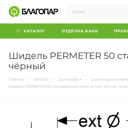
КАТАЛОГ
ОТДЕЛКА БАНЬ
ПРОЕ
Шидель PERMETER 50 стан
чёрный
—
—
—
Главная
Каталог
Дымоходы
Дымоходы из нерж
Шидель PERMETER 50 стандартный хомут, внутр. 350 мм., вне