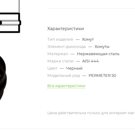
Характеристики
Тип изделия
—
Хомут
Элемент дымохода
—
Хомуты
Материал
—
Нержавеющая сталь
Марка стали
—
AISI 444
Цвет
—
Черный
Модельный ряд
—
PERMETER 50
Все характеристики
Цена действительна только для интернет-маг