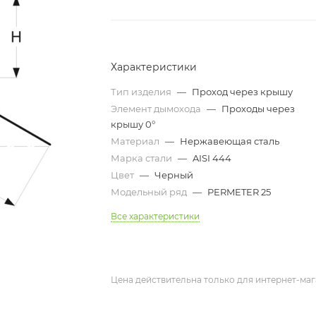
Характеристики
Тип изделия
—
Проход через крышу
Элемент дымохода
—
Проходы через
крышу 0°
Материал
—
Нержавеющая сталь
Марка стали
—
AISI 444
Цвет
—
Черный
Модельный ряд
—
PERMETER 25
Все характеристики
Цена действительна только для интернет-маг