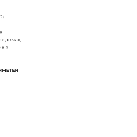
).
я
ых домах,
ие в
RMETER