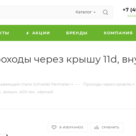
+7 (4
Каталог
ЗАК
КТЫ
АКЦИИ
БРЕНДЫ
КОМПАНИЯ
оды через крышу 11d, внут
—
авеющей стали Schiedel Permeter
Проходы через кровлю
., внешн. 400 мм., чёрный
В ИЗБРАННОЕ
СРАВНИТЬ