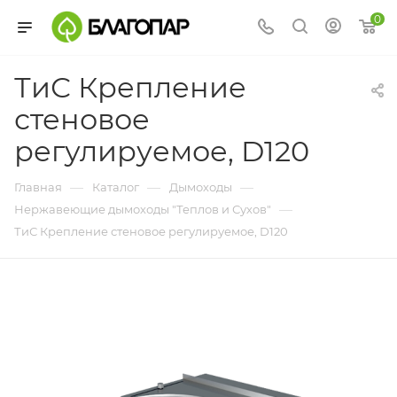
0
ТиС Крепление
стеновое
регулируемое, D120
—
—
—
Главная
Каталог
Дымоходы
—
Нержавеющие дымоходы "Теплов и Сухов"
ТиС Крепление стеновое регулируемое, D120