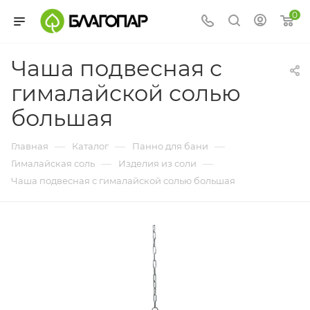
0
Чаша подвесная с
гималайской солью
большая
—
—
—
Главная
Каталог
Панно для бани
—
—
Гималайская соль
Изделия из соли
Чаша подвесная с гималайской солью большая