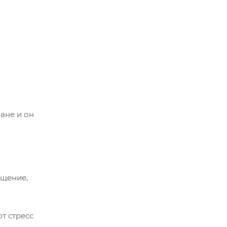
ане и он
ащение,
т стресс