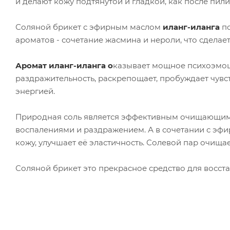
и делают кожу подтянутой и гладкой, как после пил
Соляной брикет с эфирным маслом
иланг-иланга
п
ароматов - сочетание жасмина и нероли, что сделае
Аромат иланг-иланга о
казывает мощное психоэмоц
раздражительность, раскрепощает, пробуждает чувс
энергией.
Природная соль является эффективным очищающим 
воспалениями и раздражением. А в сочетании с э
кожу, улучшает её эластичность. Солевой пар очищ
Соляной брикет это прекрасное средство для восста