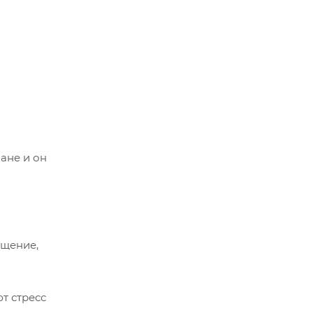
ане и он
й
ащение,
т стресс