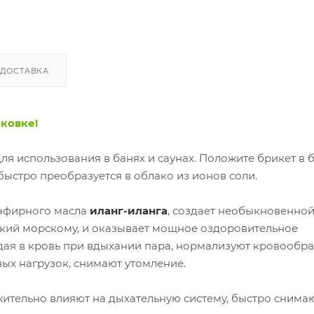
ДОСТАВКА
ковке!
я использования в банях и саунах. Положите брикет в б
быстро преобразуется в облако из ионов соли.
эфирного масла
иланг-иланга
, создает необыкновенно
зкий морскому, и оказывает мощное оздоровительное
дая в кровь при вдыхании пара, нормализуют кровообр
ых нагрузок, снимают утомление.
ительно влияют на дыхательную систему, быстро снимаю