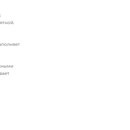
х
ятной.
аполняет
ожными
вает