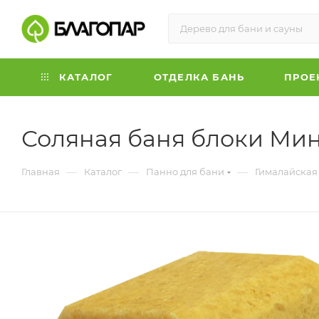
КАТАЛОГ
ОТДЕЛКА БАНЬ
ПРОЕ
Соляная баня блоки Мини
—
—
—
Главная
Каталог
Панно для бани
Гималайская