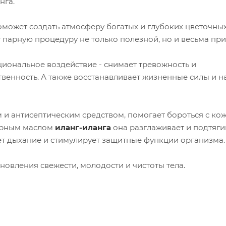
инга.
оможет создать атмосферу богатых и глубоких цветочны
т парную процедуру не только полезной, но и весьма при
иональное воздействие - снимает тревожность и
твенность. А также восстанавливает жизненные силы и н
и антисептическим средством, помогает бороться с к
фирным маслом
иланг-иланга
она разглаживает и подтяги
ает дыхание и стимулирует защитные функции организма.
новления свежести, молодости и чистоты тела.