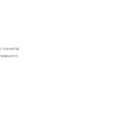
о канала
пливного