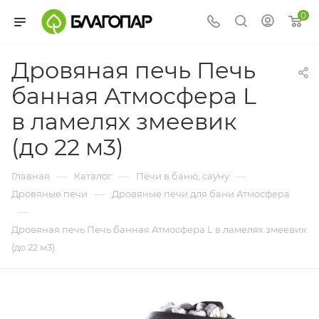
0
Дровяная печь Печь
банная Атмосфера L
в ламелях змеевик
(до 22 м3)
—
—
—
Главная
Каталог
Печи в баню, сауну
—
Дровяные печи
Дровяные печи для бани Атмосфера
—
Дровяная печь Печь банная Атмосфера L в ламелях змеевик
(до 22 м3)