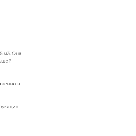
5 м3. Она
льшой
твенно в
ирующие