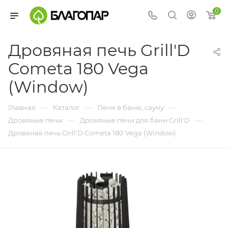
0
Дровяная печь Grill'D
Cometa 180 Vega
(Window)
—
—
—
Главная
Каталог
Печи в баню, сауну
—
—
Дровяные печи
Дровяные печи для бани Grill'D
Дровяная печь Grill'D Cometa 180 Vega (Window)