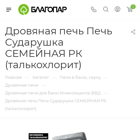
0
Дровяная печь Печь
Сударушка
СЕМЕЙНАЯ РК
(талькохлорит)
—
—
—
Главная
Каталог
Печи в баню, сауну
—
Дровяные печи
—
Дровяные печи для бани Инжкомцентр ВВД
Дровяная печь Печь Сударушка СЕМЕЙНАЯ РК
(талькохлорит)